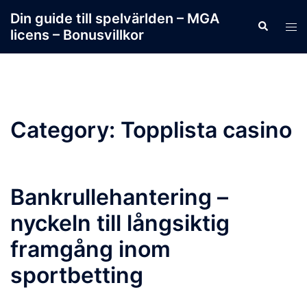
Skip
Din guide till spelvärlden – MGA
Search
to
Tog
licens – Bonusvillkor
content
men
Category:
Topplista casino
Bankrullehantering –
nyckeln till långsiktig
framgång inom
sportbetting