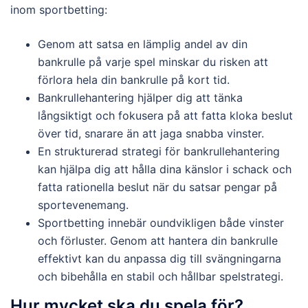
inom sportbetting:
Genom att satsa en lämplig andel av din
bankrulle på varje spel minskar du risken att
förlora hela din bankrulle på kort tid.
Bankrullehantering hjälper dig att tänka
långsiktigt och fokusera på att fatta kloka beslut
över tid, snarare än att jaga snabba vinster.
En strukturerad strategi för bankrullehantering
kan hjälpa dig att hålla dina känslor i schack och
fatta rationella beslut när du satsar pengar på
sportevenemang.
Sportbetting innebär oundvikligen både vinster
och förluster. Genom att hantera din bankrulle
effektivt kan du anpassa dig till svängningarna
och bibehålla en stabil och hållbar spelstrategi.
Hur mycket ska du spela för?